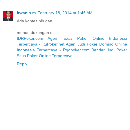
irwan.s.m
February 18, 2014 at 1:46 AM
Ada kontes nih gan,
mohon dukungan di :
IDRPoker.com Agen Texas Poker Online Indonesia
Terpercaya
-
ItuPoker.net Agen Judi Poker Domino Online
Indonesia Terpercaya
-
Rgopoker.com Bandar Judi Poker
Situs Poker Online Terpercaya
Reply